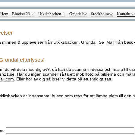
Hem
Blocket 23
Utkiksbacken
Gröndal
Stockholm
Kontakt
elser
a minnen & upplevelser från Utkiksbacken, Gröndal.
Se
Mail från besö
 Gröndal efterlyses!
m du vill dela med dig av?, då kan du scanna in dessa och maila till os
n21.se. Har du ingen scanner så ta ett mobilfoto på bilderna och maila
ail.com
. Eller hör av dig så löser vi detta på ett smidigt sätt.
tkiksbacken är intressanta, husen som revs för att lämna plats till den
mn: