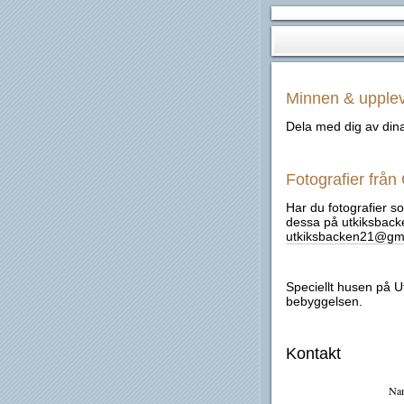
Minnen & upplev
Dela med dig av din
Fotografier från
Har du fotografier so
dessa på utkiksbacke
utkiksbacken21@gm
Speciellt husen på U
bebyggelsen.
Kontakt
Na