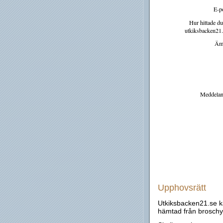
E-po
Hur hittade du 
utkiksbacken21.
Äm
Meddelan
Upphovsrätt
Utkiksbacken21.se ka
hämtad från broschyr