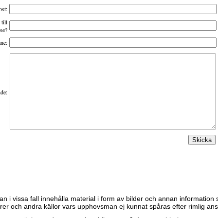
st:
till
se?
ne:
de:
n i vissa fall innehålla material i form av bilder och annan information
er och andra källor vars upphovsman ej kunnat spåras efter rimlig ans