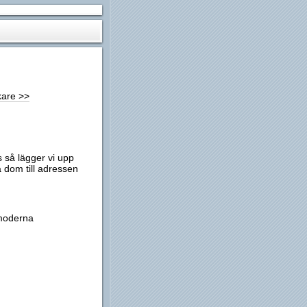
kare >>
s så lägger vi upp
 dom till adressen
 moderna