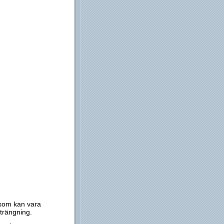
 som kan vara
trängning.