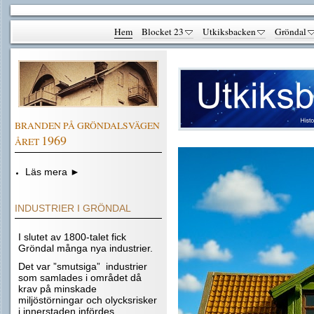
Hem
Blocket 23
Utkiksbacken
Gröndal
BRANDEN PÅ GRÖNDALSVÄGEN
1969
ÅRET
Läs mera ►
INDUSTRIER I GRÖNDAL
I slutet av 1800-talet fick
Gröndal många nya industrier.
Det var ”smutsiga” industrier
som samlades i området då
krav på minskade
miljöstörningar och olycksrisker
i innerstaden infördes..