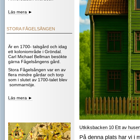
Läs mera
►
STORA FÅGELSÅNGEN
Är en 1700- talsgård och idag
ett koloniområde i Gröndal.
Carl Michael Bellman besökte
gärna Fågelsångens gård.
Stora Fågelsången var en av
flera mindre gårdar och torp
som i slutet av 1700-talet blev
sommarnöje.
Läs mera ►
Utkiksbacken 10 Ett av husen
P
å denna plats har vi i