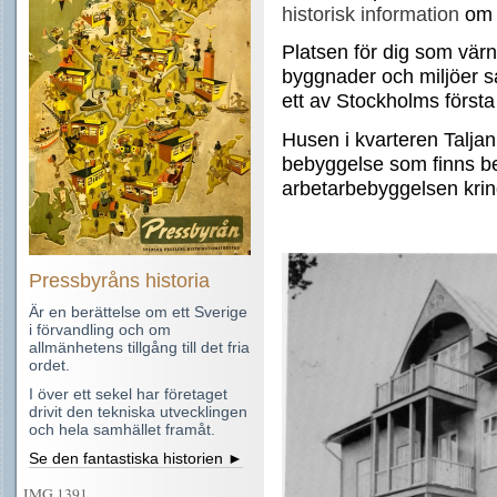
historisk information
om 
Platsen för dig som värna
byggnader och miljöer sa
ett av Stockholms första
Husen i kvarteren Talja
bebyggelse som finns b
arbetarbebyggelsen kring
Pressbyråns historia
Är en berättelse om ett Sverige
i förvandling och om
allmänhetens
tillgång till det fria
ordet.
I över ett sekel har företaget
drivit den tekniska utvecklingen
och hela samhället framåt.
Se den fantastiska historien ►
IMG 1391