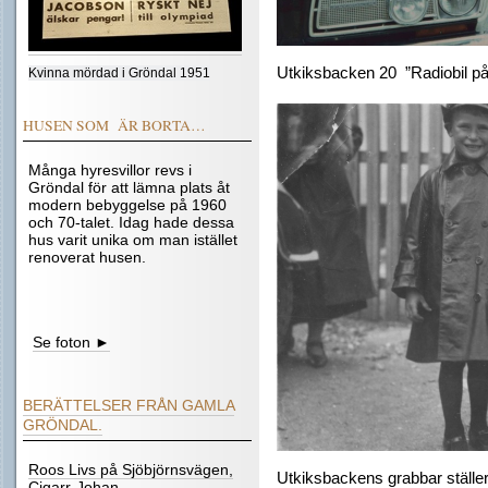
Utkiksbacken 20 ”Radiobil på 
Kvinna mördad i Gröndal 1951
HUSEN SOM ÄR BORTA…
Många hyresvillor revs i
Gröndal för att lämna plats åt
modern bebyggelse på 1960
och 70-talet. Idag hade dessa
hus varit unika om man istället
renoverat husen.
Se foton ►
BERÄTTELSER FRÅN GAMLA
GRÖNDAL.
Roos Livs på Sjöbjörnsvägen,
Utkiksbackens grabbar ställer
Cigarr-Johan