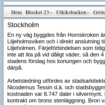
Hem
Blocket 23
Utkiksbacken
Grön
Stockholm
En ny väg byggdes från Hornskroken änd
Liljeholmsviken och i direkt anslutning ti
Liljeholmen. Färjeförbindelsen som tidig
inte att lita på vid dåligt väder, så d
stadens förslag hos konungen och bygg
därpå.
Arbetsledning utfördes av stadsarkitekte
Nicodemus Tessin d.ä. och stadsbyggmä
kostnaden var 8.747 daler i silvermynt.
kontrakt om brons stenläggning. Bron var